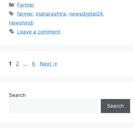
Categories
Farmer
Tags
farmer
,
maharashtra
,
newsdigital24
,
newshindi
Leave a comment
Page
Page
Page
1
2
…
6
Next
→
Search
Search