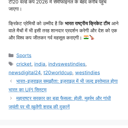
टी20 वर्ल्ड कप 2026 में सेमीफाइनल के बेहद करीब पहुंच
जाएगा।
क्रिकेट प्रेमियों को उम्मीद है कि
भारत राष्ट्रीय क्रिकेट टीम
आने
वाले मैचों में भी इसी तरह शानदार प्रदर्शन करेगी और देश को एक
और विश्व कप जीतकर गर्व महसूस कराएगी।
Categories
Sports
Tags
cricket
,
india
,
indvswestindies
,
newsdigital24
,
t20worldcup
,
westindies
भारत-इज़राइल समझौता: इज़राइल में भी जल्द इस्तेमाल होगा
भारत का UPI सिस्टम
महाराष्ट्र सरकार का बड़ा फैसला: होली, मुहर्रम और गांधी
जयंती पर भी खुलेंगी शराब की दुकानें