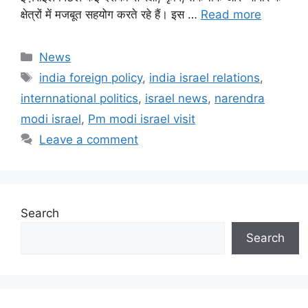
क्षेत्रों में मजबूत सहयोग करते रहे हैं। इस …
Read more
Categories
News
Tags
india foreign policy
,
india israel relations
,
internnational politics
,
israel news
,
narendra
modi israel
,
Pm modi israel visit
Leave a comment
Search
Search