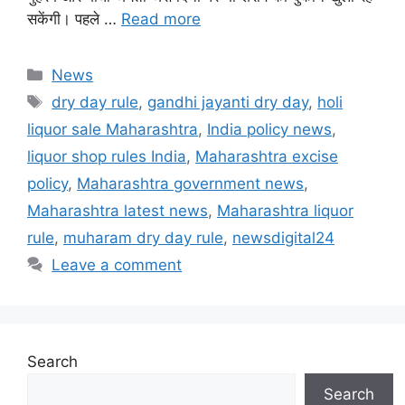
सकेंगी। पहले …
Read more
Categories
News
Tags
dry day rule
,
gandhi jayanti dry day
,
holi
liquor sale Maharashtra
,
India policy news
,
liquor shop rules India
,
Maharashtra excise
policy
,
Maharashtra government news
,
Maharashtra latest news
,
Maharashtra liquor
rule
,
muharam dry day rule
,
newsdigital24
Leave a comment
Search
Search