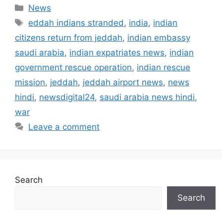
Categories
News
Tags
eddah indians stranded
,
india
,
indian
citizens return from jeddah
,
indian embassy
saudi arabia
,
indian expatriates news
,
indian
government rescue operation
,
indian rescue
mission
,
jeddah
,
jeddah airport news
,
news
hindi
,
newsdigital24
,
saudi arabia news hindi
,
war
Leave a comment
Search
Search