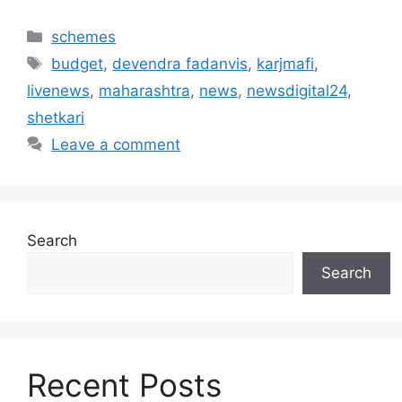
Categories
schemes
Tags
budget
,
devendra fadanvis
,
karjmafi
,
livenews
,
maharashtra
,
news
,
newsdigital24
,
shetkari
Leave a comment
Search
Search
Recent Posts