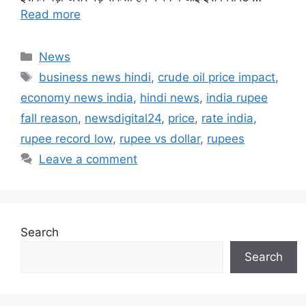
Read more
Categories
News
Tags
business news hindi
,
crude oil price impact
,
economy news india
,
hindi news
,
india rupee
fall reason
,
newsdigital24
,
price
,
rate india
,
rupee record low
,
rupee vs dollar
,
rupees
Leave a comment
Search
Search