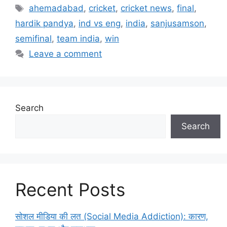
Tags
ahemadabad
,
cricket
,
cricket news
,
final
,
hardik pandya
,
ind vs eng
,
india
,
sanjusamson
,
semifinal
,
team india
,
win
Leave a comment
Search
Search
Recent Posts
सोशल मीडिया की लत (Social Media Addiction): कारण,