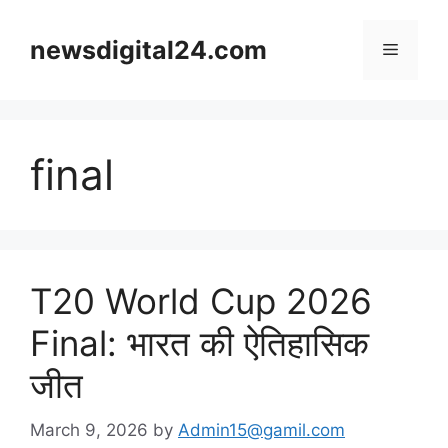
Skip
to
newsdigital24.com
Menu
content
final
T20 World Cup 2026
Final: भारत की ऐतिहासिक
जीत
March 9, 2026
by
Admin15@gamil.com