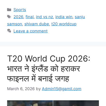
Categories
Sports
Tags
2026
,
final
,
ind vs nz
,
india win
,
sanju
samson
,
shivam dube
,
t20 worldcup
Leave a comment
T20 World Cup 2026:
भारत ने इंग्लैंड को हराकर
फाइनल में बनाई जगह
March 6, 2026
by
Admin15@gamil.com