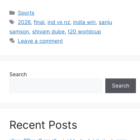
Categories
Sports
Tags
2026
,
final
,
ind vs nz
,
india win
,
sanju
samson
,
shivam dube
,
t20 worldcup
Leave a comment
Search
Search
Recent Posts