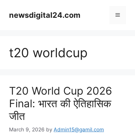
Skip
to
newsdigital24.com
Menu
content
t20 worldcup
T20 World Cup 2026
Final: भारत की ऐतिहासिक
जीत
March 9, 2026
by
Admin15@gamil.com