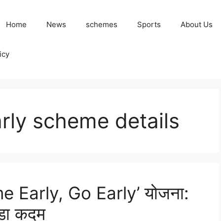
Home
News
schemes
Sports
About Us
icy
rly scheme details
ome Early, Go Early’ योजना:
बड़ा कदम