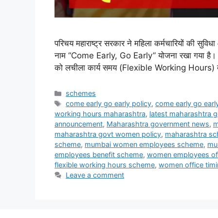
परिचय महाराष्ट्र सरकार ने महिला कर्मचारियों की सुविधा
नाम “Come Early, Go Early” योजना रखा गया है। इस य
को लचीला कार्य समय (Flexible Working Hours) देना
Categories
schemes
Tags
come early go early policy
,
come early go ear
working hours maharashtra
,
latest maharashtra
announcement
,
Maharashtra government news
,
m
maharashtra govt women policy
,
maharashtra sc
scheme
,
mumbai women employees scheme
,
mu
employees benefit scheme
,
women employees offi
flexible working hours scheme
,
women office timi
Leave a comment