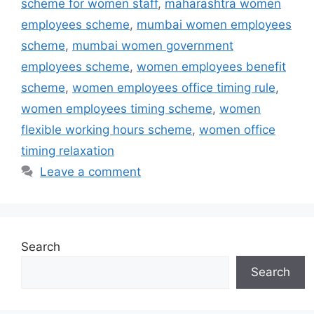
scheme for women staff
,
maharashtra women
employees scheme
,
mumbai women employees
scheme
,
mumbai women government
employees scheme
,
women employees benefit
scheme
,
women employees office timing rule
,
women employees timing scheme
,
women
flexible working hours scheme
,
women office
timing relaxation
Leave a comment
Search
Search