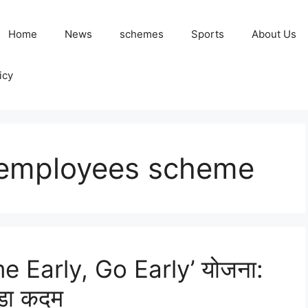
Home
News
schemes
Sports
About Us
icy
employees scheme
ome Early, Go Early’ योजना:
बड़ा कदम