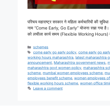
परिचय महाराष्ट्र सरकार ने महिला कर्मचारियों की सुविधा
नाम “Come Early, Go Early” योजना रखा गया है। इस य
को लचीला कार्य समय (Flexible Working Hours) देना
Categories
schemes
Tags
come early go early policy
,
come early go ear
working hours maharashtra
,
latest maharashtra
announcement
,
Maharashtra government news
,
m
maharashtra govt women policy
,
maharashtra sc
scheme
,
mumbai women employees scheme
,
mu
employees benefit scheme
,
women employees offi
flexible working hours scheme
,
women office timi
Leave a comment