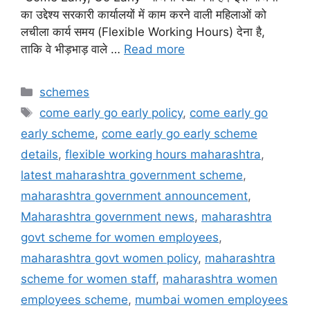
का उद्देश्य सरकारी कार्यालयों में काम करने वाली महिलाओं को
लचीला कार्य समय (Flexible Working Hours) देना है,
ताकि वे भीड़भाड़ वाले …
Read more
Categories
schemes
Tags
come early go early policy
,
come early go
early scheme
,
come early go early scheme
details
,
flexible working hours maharashtra
,
latest maharashtra government scheme
,
maharashtra government announcement
,
Maharashtra government news
,
maharashtra
govt scheme for women employees
,
maharashtra govt women policy
,
maharashtra
scheme for women staff
,
maharashtra women
employees scheme
,
mumbai women employees